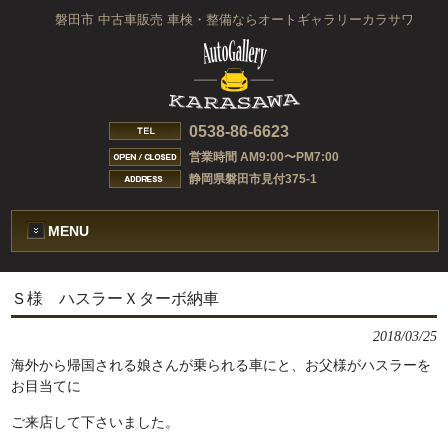
磐田市 中古車販売 車検・整備ならオートギャラリーカラサワ
0538-86-6623
営業時間 AM9:00〜PM7:00
静岡県磐田市見付375-1
MENU
Ｓ様 ハスラーＸターボ納車
2018/03/25
海外から帰国される娘さんが乗られる車にと、お父様がハスラーを
お目当てに
ご来店して下さいました。