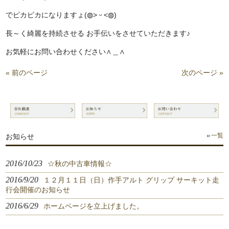
でピカピカになりますょ‎(◍˃ ᵕ ˂◍)
長～く綺麗を持続させる お手伝いをさせていただきます♪
お気軽にお問い合わせください∧＿∧
« 前のページ
次のページ »
お知らせ
一覧
2016/10/23
☆秋の中古車情報☆
2016/9/20
１２月１１日（日）作手アルト グリップ サーキット走
行会開催のお知らせ
2016/6/29
ホームページを立上げました。