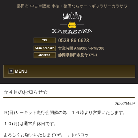
磐田市 中古車販売 車検・整備ならオートギャラリーカラサワ
0538-86-6623
営業時間 AM9:00〜PM7:00
静岡県磐田市見付375-1
MENU
☆４月のお知らせ☆
2023/04/09
９(日)サーキット走行会開催の為、１６時より営業いたします。
１０(月)は通常店休日です。
よろしくお願いいたします(o*。_。)oペコッ